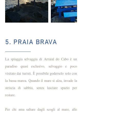
5. PRAIA BRAVA
La spiaggia selvaggia di Arraial do Cabo è un
paradiso quasi esclusivo, selvaggio e poco
visitato dai turisti. È possibile goderselo solo con
la bassa marea. Quando il mare si alza, invade la
striscia di sabbia, senza lasciare spazio per
restare.
Per chi ama saltare dagli scogli al mare, alle